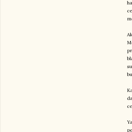
ha
ce
m
Ak
Me
pr
bl
su
b
Ka
da
ce
Ya
pe