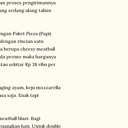
dan proses pengirimannya
ang sedang ulang tahun
gan Paket Pizza (Papi)
dengan rincian satu
za berupa cheesy meatball
g ada promo maka harganya
tau sekitar Rp 38 ribu per
ging ayam, keju mozzarella
sa saja. Enak tapi
atball blast. Bagi
enangkan hati. Untuk double