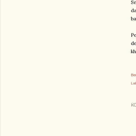
Se
da
ba
Pe
de
kh
Be
Lab
K