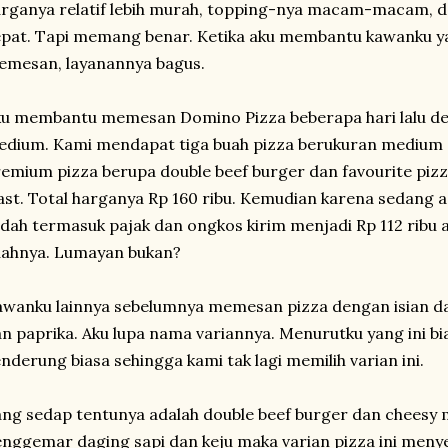
rganya relatif lebih murah, topping-nya macam-macam, 
pat. Tapi memang benar. Ketika aku membantu kawanku y
emesan, layanannya bagus.
u membantu memesan Domino Pizza beberapa hari lalu den
dium. Kami mendapat tiga buah pizza berukuran medium 
emium pizza berupa double beef burger dan favourite piz
ast. Total harganya Rp 160 ribu. Kemudian karena sedan
dah termasuk pajak dan ongkos kirim menjadi Rp 112 ribu a
uahnya. Lumayan bukan?
wanku lainnya sebelumnya memesan pizza dengan isian da
n paprika. Aku lupa nama variannya. Menurutku yang ini bia
nderung biasa sehingga kami tak lagi memilih varian ini.
ng sedap tentunya adalah double beef burger dan cheesy me
nggemar daging sapi dan keju maka varian pizza ini meny