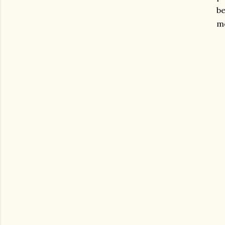
be
me