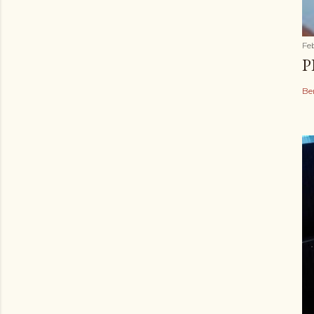
Fe
P
Be