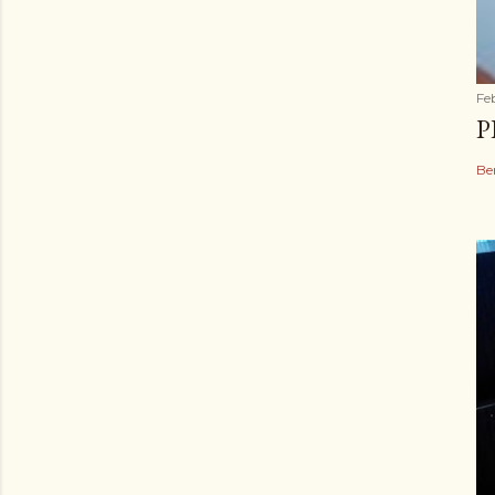
Fe
P
Be