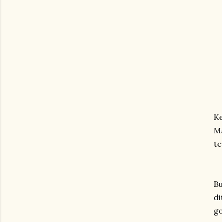
Ke
Ma
t
Bu
di
go