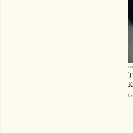
Se
T
K
Be