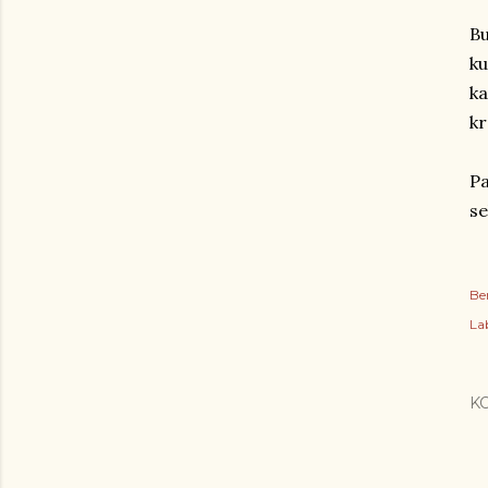
Bu
ku
ka
kr
Pa
se
Be
Lab
K