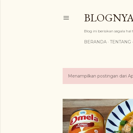
BLOGNYA
Blog ini berisikan segala hal
BERANDA
TENTANG
Menampilkan postingan dari Apr
P
o
s
t
i