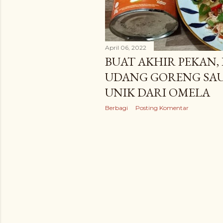
n
g
a
April 06, 2022
BUAT AKHIR PEKAN,
n
UDANG GORENG SAU
UNIK DARI OMELA
Berbagi
Posting Komentar