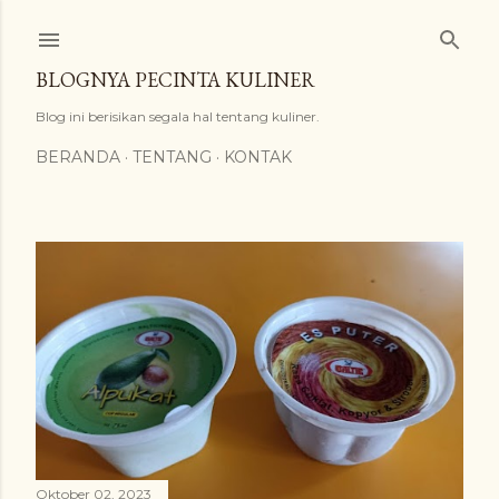
Langsung ke konten utama
BLOGNYA PECINTA KULINER
Blog ini berisikan segala hal tentang kuliner.
BERANDA
TENTANG
KONTAK
P
o
s
t
i
Oktober 02, 2023