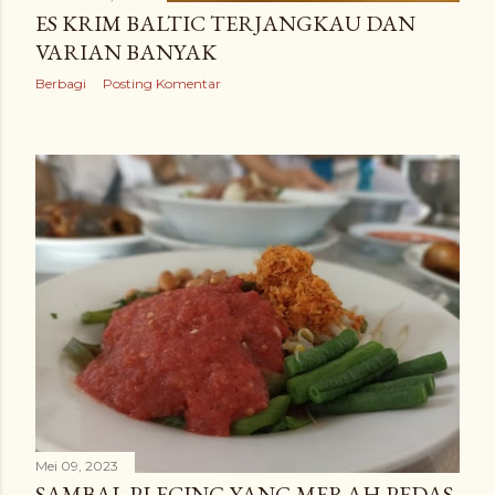
n
ES KRIM BALTIC TERJANGKAU DAN
g
VARIAN BANYAK
a
Berbagi
Posting Komentar
n
Mei 09, 2023
SAMBAL PLECING YANG MERAH PEDAS