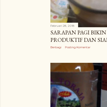
n
g
a
Februari 28, 2018
n
SARAPAN PAGI BIKI
PRODUKTIF DAN SIA
Berbagi
Posting Komentar