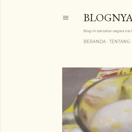
BLOGNYA
Blog ini berisikan segala hal
BERANDA
TENTANG
P
o
s
t
i