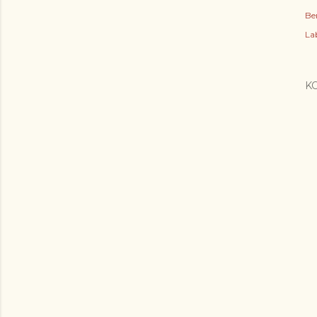
Be
Lab
K