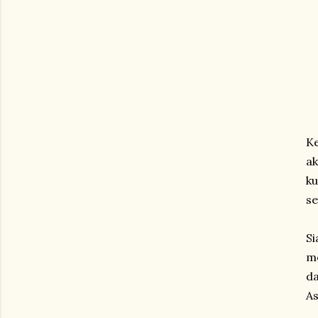
Ke
ak
ku
se
Si
me
da
As