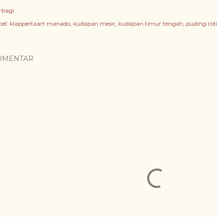
rbagi
el:
klappertaart manado
kudapan mesir
kudapan timur tengah
puding rot
OMENTAR