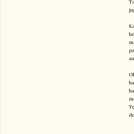
Ta
ju
Ka
be
ma
pa
su
Oh
ha
ha
me
Te
d