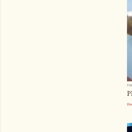
Fe
P
Be