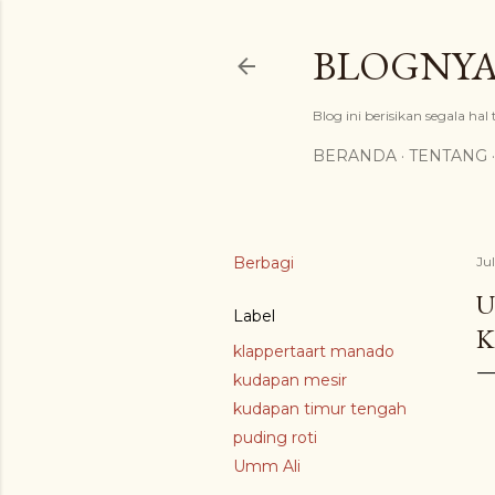
BLOGNYA
Blog ini berisikan segala hal
BERANDA
TENTANG
Berbagi
Jul
U
Label
K
klappertaart manado
kudapan mesir
kudapan timur tengah
puding roti
Umm Ali