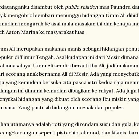
edatanganku disambut oleh
public relation
mas Paundra dan
yik mengobrol sembari menunggu hidangan Umm Ali dihid
mudian mengarah ke asal mula masakan ini dan kenapa ma
eh Aston Marina ke masyarakat luas.
m Ali merupakan makanan manis sebagai hidangan penutu
puler di Timur Tengah. Asal kudapan ini dari Mesir diman
al muasalnya. Umm Ali sendiri berarti Ibu Ali, jadi makanan 
ri seorang anak bernama Ali di Mesir. Ada yang menyebutka
ja yang kemudian bersuka cita pasca istri kedua raja me
dangan ini dimana kemudian dibagikan ke rakyat. Ada juga
nyukai hidangan yang dibuat oleh seorang Ibu miskin yang
n susu. Yang pasti sih hidangan ini enak dan populer.
han utamanya adalah roti yang direndam susu dan gula, 
cang-kacangan seperti pistachio, almond, dan kismis, ba