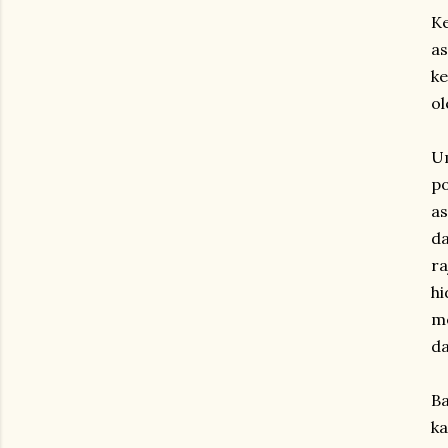
K
as
ke
ol
Um
po
as
da
ra
hi
me
da
Ba
ka