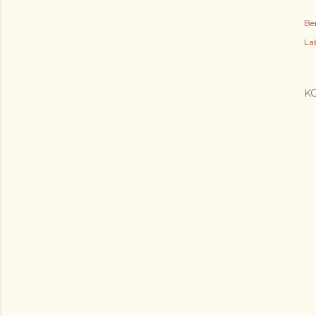
Be
Lab
K