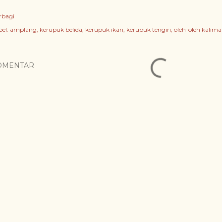
rbagi
el:
amplang
kerupuk belida
kerupuk ikan
kerupuk tengiri
oleh-oleh kalim
OMENTAR