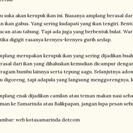
u suka akan kerupuk ikan ini. Biasanya amplang berasal dari 
n ikan gabus. Yang sering kudapati yang ikan tengiri. Be
can atau tabung. Tapi ada juga yang berbentuk bulat. Wa
tika digigit rasanya krenyes-krenyes gurih sedap.
plang merupakan kerupuk ikan yang sering dijadikan buah
rasal dari ikan yang dihaluskan kemudian dicampur dengan
ragam bumbu lainnya serta tepung sagu. Selanjutnya adona
lu digoreng, tapi adapula yang langsung menggorengnya, k
plang enak dijadikan camilan atau teman makan nasi sebag
man ke Samarinda atau Balikpapan, jangan lupa pesan se
ambar: web kotasamarinda dotcom