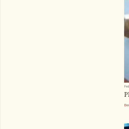
Fe
P
Be