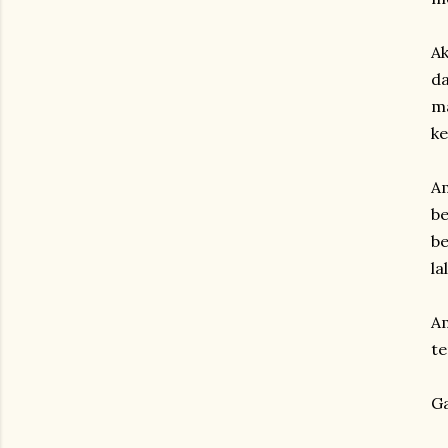
Ak
da
ma
ke
Am
be
be
la
Am
te
G