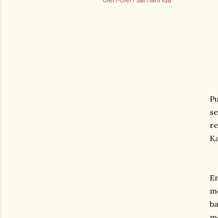
oleh-oleh samarinda
Pu
se
re
Ka
En
me
ba
m