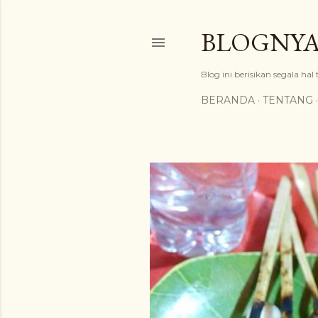
BLOGNYA
Blog ini berisikan segala hal
BERANDA
TENTANG
P
o
s
t
i