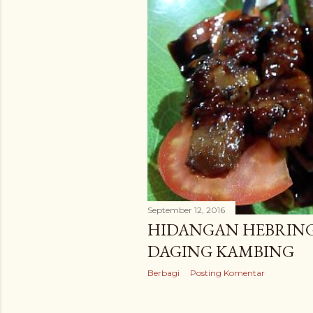
n
g
a
n
September 12, 2016
HIDANGAN HEBRIN
DAGING KAMBING
Berbagi
Posting Komentar